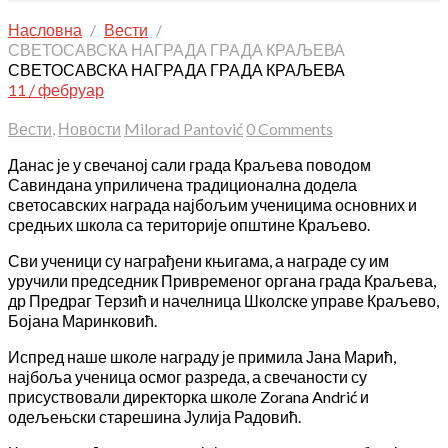
Насловна
Вести
СВЕТОСАВСКА НАГРАДА ГРАДА КРАЉЕВА
СВЕТОСАВСКА НАГРАДА ГРАДА КРАЉЕВА
11 / фебруар
Вести
,
Новости
Milorad Pantović
0 Comments
Данас је у свечаној сали града Краљева поводом
Савиндана уприличена традиционална додела
светосавских награда најбољим ученицима основних и
средњих школа са територије општине Краљево.
Сви ученици су награђени књигама, а награде су им
уручили председник Привременог органа града Краљева,
др Предраг Терзић и начелница Школске управе Краљево,
Бојана Маринковић.
Испред наше школе награду је примила Јана Марић,
најбоља ученица осмог разреда, а свечаности су
присуствовали директорка школе Zorana Andrić и
одељењски старешина Јулија Радовић.