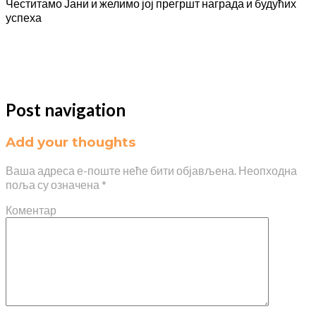
Честитамо Јани и желимо јој прегршт награда и будућих
успеха
Post navigation
Add your thoughts
Ваша адреса е-поште неће бити објављена.
Неопходна
поља су означена
*
Коментар