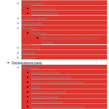
Органи школе
Школски одбор
Савет родитеља
Стручни тимови
Стручна већа
Пројекти
Еразмус+
Извештај са Еразмус+ мобилности у
Италији
Библиотека
Летопис
Галерија
Организација рада
Распореди
Школски календар
Календар важних датума
Календар светски важних датума
Звоно
Контролни и писмени
Распоред часова
Допунска и додатна
Распоред дежурстава наставника