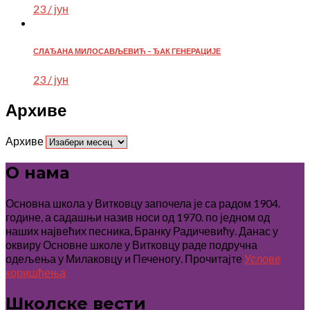
23 / јун
СЛАЂАНА МИЛОСАВЉЕВИЋ – ЂАК ГЕНЕРАЦИЈЕ
23 / јун
Архиве
Архиве
О нама
Основна школа у Витковцу започела је са радом 1904.
године, а садашњи назив носи од 1970. по једном од
наших највећих песника, Бранку Радичевићу. Данас у
оквиру Основне школе у Витковцу раде подручна
одељења у Милаковцу и Печеногу. Прочитајте
Услове
коришћења
Школске вести