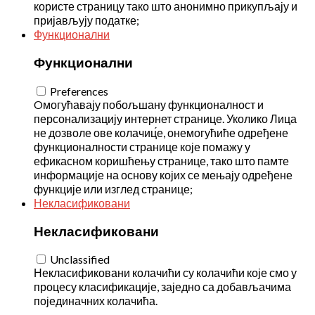
користе страницу тако што анонимно прикупљају и
пријављују податке;
Функционални
Функционални
Preferences
Oмогућавају побољшану функционалност и
персонализацију интернет странице. Уколико Лица
не дозволе ове колачиц́е, онемогућиће одређене
функционалности странице које помажу у
ефикасном коришћењу странице, тако што памте
информације на основу којих се мењају одређене
функције или изглед странице;
Некласификовани
Некласификовани
Unclassified
Некласификовани колачићи су колачићи које смо у
процесу класификације, заједно са добављачима
појединачних колачића.