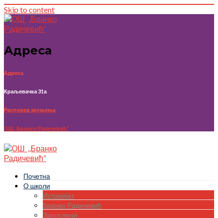
Skip to content
Адреса
Адреса
Краљевачка 31а
Распоред звоњења
OШ ,,Бранко Радичевић“
Почетна
О школи
Историјат
Бранко Радичевић
Запослени