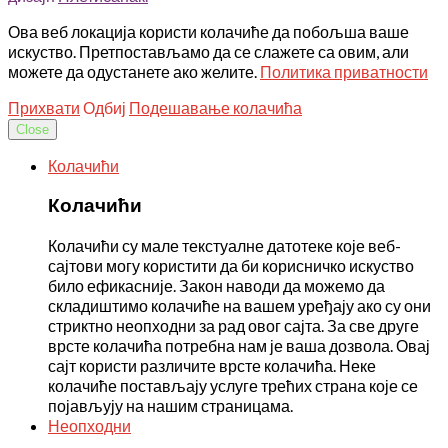
Ова веб локација користи колачиће да побољша ваше
искуство. Претпостављамо да се слажете са овим, али
можете да одустанете ако желите.
Политика приватности
Прихвати
Одбиј
Подешавање колачића
Close
Колачићи
Колачићи
Колачићи су мале текстуалне датотеке које веб-
сајтови могу користити да би корисничко искуство
било ефикасније. Закон наводи да можемо да
складиштимо колачиће на вашем уређају ако су они
стриктно неопходни за рад овог сајта. За све друге
врсте колачића потребна нам је ваша дозвола. Овај
сајт користи различите врсте колачића. Неке
колачиће постављају услуге трећих страна које се
појављују на нашим страницама.
Неопходни