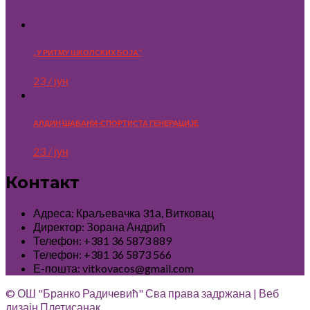
„У РИТМУ ШКОЛСКИХ БОЈА“
23 / јун
АЛДИН ШАБАНИ-СПОРТИСТА ГЕНЕРАЦИЈЕ
23 / јун
Контакт
Адреса: Краљевачка 31а, Витковац
Директор: Зорана Андрић
Телефон: +381 36 5873 889
Телефон: +381 36 5873 566
Е-пошта: vitkovacos@gmail.com
© ОШ "Бранко Радичевић" Сва права задржана | Веб
дизајн
Плетисанак.