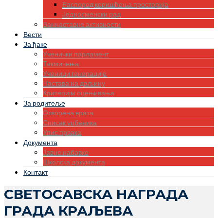
Распоред коришћења просторија
Једносменски рад
Ваннаставне активности
Вести
За ђаке
Ученички парламент
Такмичења
Ученици генерације
Настава на даљину
Критеријм оцењивања
За родитеље
Отворена врата
Списак уџбеника
Упис првака
Документа
Јавне набавке
Школска документа
Контакт
СВЕТОСАВСКА НАГРАДА
ГРАДА КРАЉЕВА