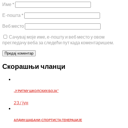
Име
*
Е-пошта
*
Веб место
Сачувај моје име, е-пошту и веб место у овом
прегледачу веба за следећи пут када коментаришем.
Скорашњи чланци
„У РИТМУ ШКОЛСКИХ БОЈА“
23 / јун
АЛДИН ШАБАНИ-СПОРТИСТА ГЕНЕРАЦИЈЕ