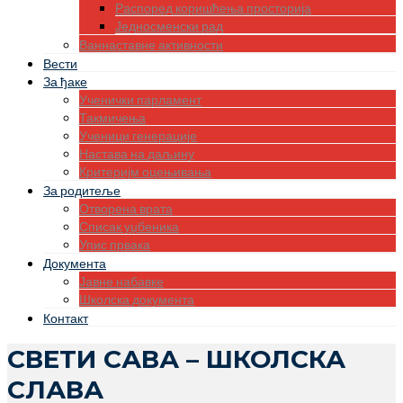
Распоред коришћења просторија
Једносменски рад
Ваннаставне активности
Вести
За ђаке
Ученички парламент
Такмичења
Ученици генерације
Настава на даљину
Критеријм оцењивања
За родитеље
Отворена врата
Списак уџбеника
Упис првака
Документа
Јавне набавке
Школска документа
Контакт
СВЕТИ САВА – ШКОЛСКА
СЛАВА