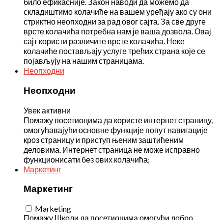
било ефикасније. Закон наводи да можемо да
складиштимо колачиће на вашем уређају ако су они
стриктно неопходни за рад овог сајта. За све друге
врсте колачића потребна нам је ваша дозвола. Овај
сајт користи различите врсте колачића. Неке
колачиће постављају услуге трећих страна које се
појављују на нашим страницама.
Неопходни
Неопходни
Увек активни
Помажу посетиоцима да користе интернет страницу,
омогућавајући основне функције попут навигације
кроз страницу и приступ њеним заштићеним
деловима. Интернет страница не може исправно
функционисати без ових колачића;
Маркетинг
Маркетинг
Marketing
Помажу Школи да посетиоцима омогући добро