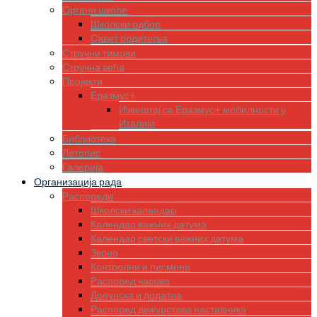
Органи школе
Школски одбор
Савет родитеља
Стручни тимови
Стручна већа
Пројекти
Еразмус+
Извештај са Еразмус+ мобилности у
Италији
Библиотека
Летопис
Галерија
Организација рада
Распореди
Школски календар
Календар важних датума
Календар светски важних датума
Звоно
Контролни и писмени
Распоред часова
Допунска и додатна
Распоред дежурстава наставника