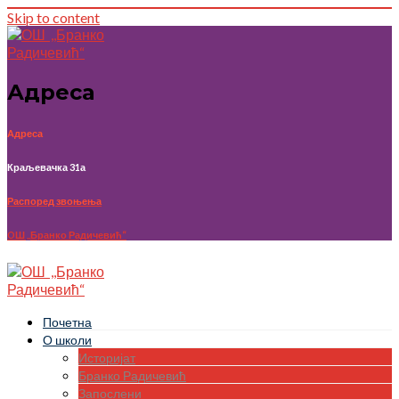
Skip to content
Адреса
Адреса
Краљевачка 31а
Распоред звоњења
OШ ,,Бранко Радичевић“
Почетна
О школи
Историјат
Бранко Радичевић
Запослени