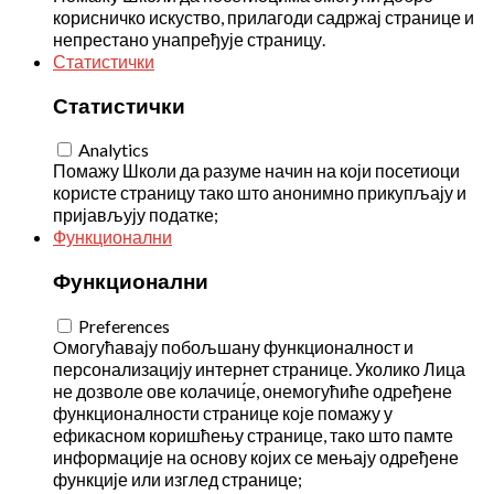
корисничко искуство, прилагоди садржај странице и
непрестано унапређује страницу.
Статистички
Статистички
Analytics
Помажу Школи да разуме начин на који посетиоци
користе страницу тако што анонимно прикупљају и
пријављују податке;
Функционални
Функционални
Preferences
Oмогућавају побољшану функционалност и
персонализацију интернет странице. Уколико Лица
не дозволе ове колачиц́е, онемогућиће одређене
функционалности странице које помажу у
ефикасном коришћењу странице, тако што памте
информације на основу којих се мењају одређене
функције или изглед странице;