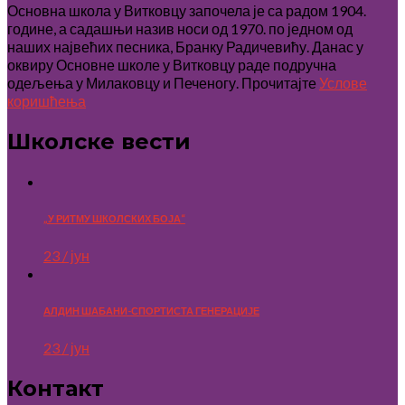
Основна школа у Витковцу започела је са радом 1904.
године, а садашњи назив носи од 1970. по једном од
наших највећих песника, Бранку Радичевићу. Данас у
оквиру Основне школе у Витковцу раде подручна
одељења у Милаковцу и Печеногу. Прочитајте
Услове
коришћења
Школске вести
„У РИТМУ ШКОЛСКИХ БОЈА“
23 / јун
АЛДИН ШАБАНИ-СПОРТИСТА ГЕНЕРАЦИЈЕ
23 / јун
Контакт