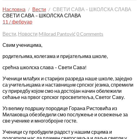
Насловна
Вести
СВЕТИ САВА – ШКОЛСКА СЛАВА
СВЕТИ САВА – ШКОЛСКА СЛАВА
11 / фебруар
Вести
,
Новости
Milorad Pantović
0 Comments
Свим ученицима,
родитељима, колегама и пријатељима школе,
срећна школска слава – Свети Сава!
Ученици млађих и старијих разреда наше школе, заједно
са учитељицама и наставницoм српског језика, спремили
су приредбу којом смо на достојан начин обележили
сећање на првог српског просветитеља, Светог Саву.
Уз велику подршку породице Горана Ристовића из
Милаковца обезбедили смо послужење и освежење за
све ученике и многобројне госте.
Ученици су пробудили радост у нашим срцима и
подсетили нас да пламен светосавља и даље светли у