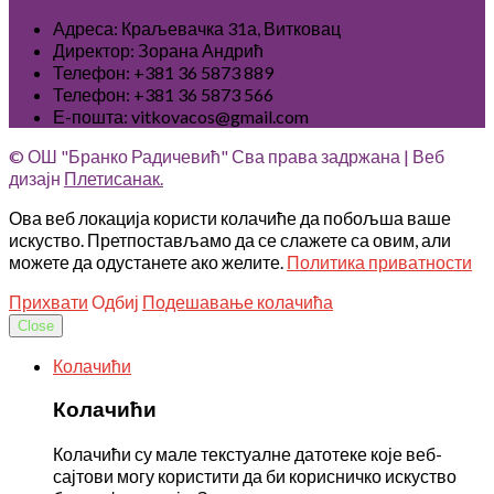
Адреса: Краљевачка 31а, Витковац
Директор: Зорана Андрић
Телефон: +381 36 5873 889
Телефон: +381 36 5873 566
Е-пошта: vitkovacos@gmail.com
© ОШ "Бранко Радичевић" Сва права задржана | Веб
дизајн
Плетисанак.
Ова веб локација користи колачиће да побољша ваше
искуство. Претпостављамо да се слажете са овим, али
можете да одустанете ако желите.
Политика приватности
Прихвати
Одбиј
Подешавање колачића
Close
Колачићи
Колачићи
Колачићи су мале текстуалне датотеке које веб-
сајтови могу користити да би корисничко искуство