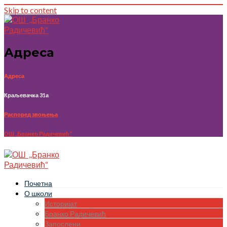
Skip to content
Адреса
Адреса
Краљевачка 31а
Распоред звоњења
OШ ,,Бранко Радичевић“
Почетна
О школи
Историјат
Бранко Радичевић
Запослени