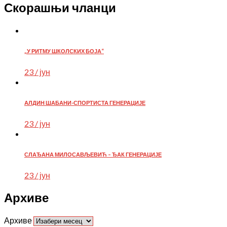
Скорашњи чланци
„У РИТМУ ШКОЛСКИХ БОЈА“
23 / јун
АЛДИН ШАБАНИ-СПОРТИСТА ГЕНЕРАЦИЈЕ
23 / јун
СЛАЂАНА МИЛОСАВЉЕВИЋ – ЂАК ГЕНЕРАЦИЈЕ
23 / јун
Архиве
Архиве