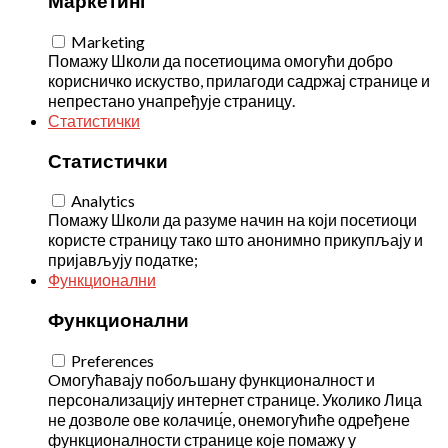
Маркетинг
Marketing
Помажу Школи да посетиоцима омогући добро
корисничко искуство, прилагоди садржај странице и
непрестано унапређује страницу.
Статистички
Статистички
Analytics
Помажу Школи да разуме начин на који посетиоци
користе страницу тако што анонимно прикупљају и
пријављују податке;
Функционални
Функционални
Preferences
Oмогућавају побољшану функционалност и
персонализацију интернет странице. Уколико Лица
не дозволе ове колачиц́е, онемогућиће одређене
функционалности странице које помажу у