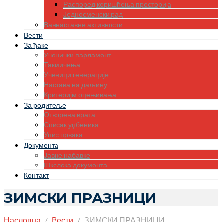
Распоред коришћења просторија
Једносменски рад
Ваннаставне активности
Вести
За ђаке
Ученички парламент
Такмичења
Ученици генерације
Настава на даљину
Критеријм оцењивања
За родитеље
Отворена врата
Списак уџбеника
Упис првака
Документа
Јавне набавке
Школска документа
Контакт
ЗИМСКИ ПРАЗНИЦИ
Насловна
Вести
ЗИМСКИ ПРАЗНИЦИ