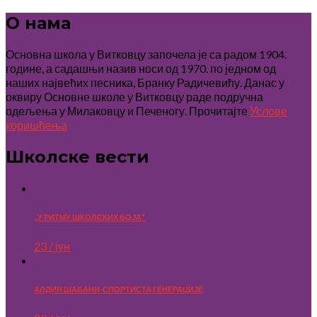
О нама
Основна школа у Витковцу започела је са радом 1904.
године, а садашњи назив носи од 1970. по једном од
наших највећих песника, Бранку Радичевићу. Данас у
оквиру Основне школе у Витковцу раде подручна
одељења у Милаковцу и Печеногу. Прочитајте
Услове
коришћења
Школске вести
„У РИТМУ ШКОЛСКИХ БОЈА“
23 / јун
АЛДИН ШАБАНИ-СПОРТИСТА ГЕНЕРАЦИЈЕ