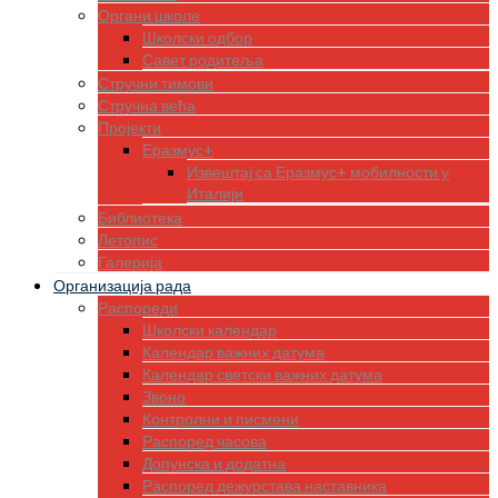
Органи школе
Школски одбор
Савет родитеља
Стручни тимови
Стручна већа
Пројекти
Еразмус+
Извештај са Еразмус+ мобилности у
Италији
Библиотека
Летопис
Галерија
Организација рада
Распореди
Школски календар
Календар важних датума
Календар светски важних датума
Звоно
Контролни и писмени
Распоред часова
Допунска и додатна
Распоред дежурстава наставника