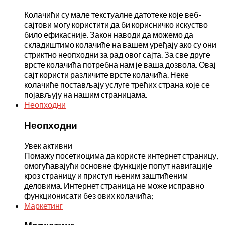
Колачићи су мале текстуалне датотеке које веб-
сајтови могу користити да би корисничко искуство
било ефикасније. Закон наводи да можемо да
складиштимо колачиће на вашем уређају ако су они
стриктно неопходни за рад овог сајта. За све друге
врсте колачића потребна нам је ваша дозвола. Овај
сајт користи различите врсте колачића. Неке
колачиће постављају услуге трећих страна које се
појављују на нашим страницама.
Неопходни
Неопходни
Увек активни
Помажу посетиоцима да користе интернет страницу,
омогућавајући основне функције попут навигације
кроз страницу и приступ њеним заштићеним
деловима. Интернет страница не може исправно
функционисати без ових колачића;
Маркетинг