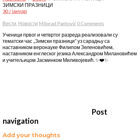
ЗИМСКИ ПРАЗНИЦИ
30 / јануар
Вести
,
Новости
Milorad Pantović
0 Comments
Ученици првог и четвртог разреда реализовали су
тематски час „Зимски празници“ уз сарадњу са
наставником веронауке Филипом Зеленовићем,
наставником енглеског језика Александром Милановићем
и учитељицом Јасминком Миливојевић. ✨❤️✨
Post
navigation
Add your thoughts