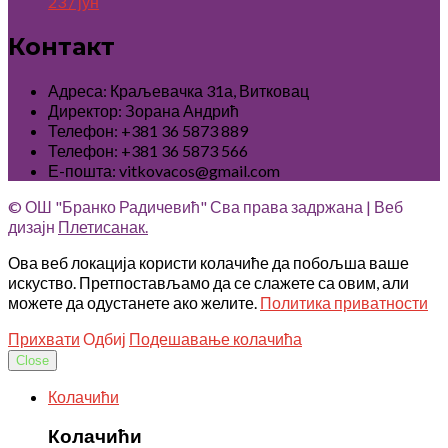
23 / јун
Контакт
Адреса: Краљевачка 31а, Витковац
Директор: Зорана Андрић
Телефон: +381 36 5873 889
Телефон: +381 36 5873 566
Е-пошта: vitkovacos@gmail.com
© ОШ "Бранко Радичевић" Сва права задржана | Веб
дизајн
Плетисанак.
Ова веб локација користи колачиће да побољша ваше
искуство. Претпостављамо да се слажете са овим, али
можете да одустанете ако желите.
Политика приватности
Прихвати
Одбиј
Подешавање колачића
Close
Колачићи
Колачићи