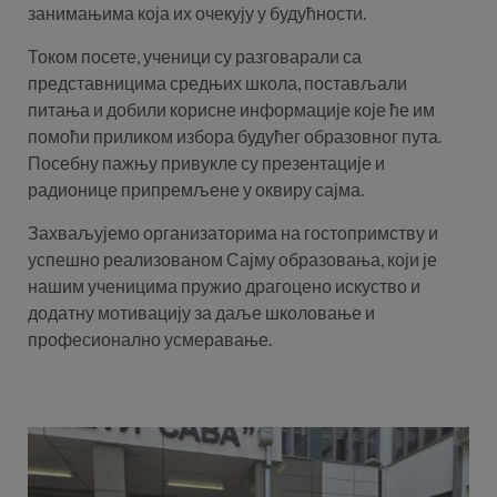
занимањима која их очекују у будућности.
Током посете, ученици су разговарали са
представницима средњих школа, постављали
питања и добили корисне информације које ће им
помоћи приликом избора будућег образовног пута.
Посебну пажњу привукле су презентације и
радионице припремљене у оквиру сајма.
Захваљујемо организаторима на гостопримству и
успешно реализованом Сајму образовања, који је
нашим ученицима пружио драгоцено искуство и
додатну мотивацију за даље школовање и
професионално усмеравање.