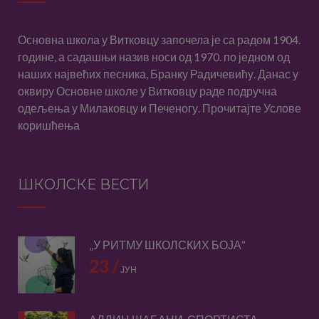
Основна школа у Витковцу започела је са радом 1904.
године, а садашњи назив носи од 1970. по једном од
наших највећих песника, Бранку Радичевићу. Данас у
оквиру Основне школе у Витковцу раде подручна
одељења у Милаковцу и Печеногу. Прочитајте
Услове
коришћења
ШКОЛСКЕ ВЕСТИ
„У РИТМУ ШКОЛСКИХ БОЈА“
23 /
ЈУН