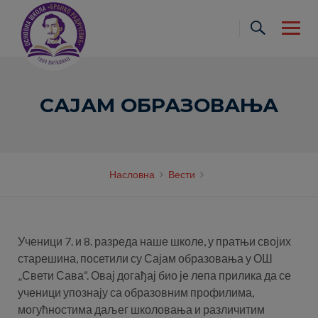
Skip
to
content
САЈАМ ОБРАЗОВАЊА
Насловна
Вести
Ученици 7. и 8. разреда наше школе, у пратњи својих
старешина, посетили су Сајам образовања у ОШ
„Свети Сава“. Овај догађај био је лепа прилика да се
ученици упознају са образовним профилима,
могућностима даљег школовања и различитим