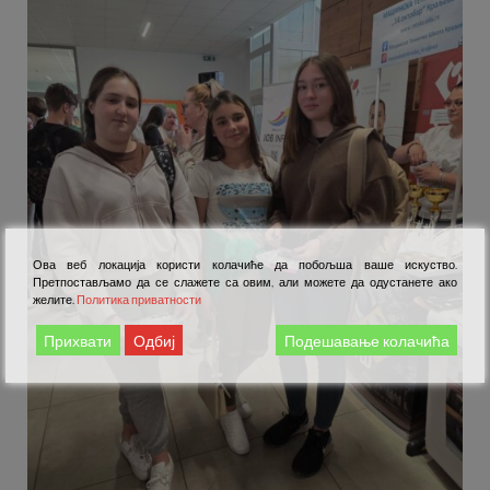
Ова веб локација користи колачиће да побољша ваше искуство.
Претпостављамо да се слажете са овим, али можете да одустанете ако
желите.
Политика приватности
Прихвати
Одбиј
Подешавање колачића