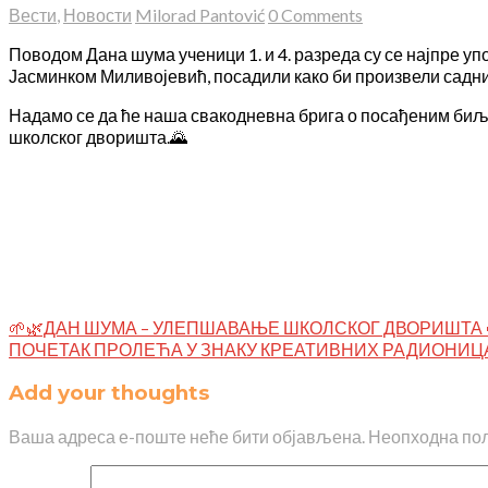
Вести
,
Новости
Milorad Pantović
0 Comments
Поводом Дана шума ученици 1. и 4. разреда су се најпре уп
Јасминком Миливојевић, посадили како би произвели садни
Надамо се да ће наша свакодневна брига о посађеним биљка
школског дворишта.🌄
🌱🌿ДАН ШУМА – УЛЕПШАВАЊЕ ШКОЛСКОГ ДВОРИШТА 
ПОЧЕТАК ПРОЛЕЋА У ЗНАКУ КРЕАТИВНИХ РАДИОНИЦ
Add your thoughts
Ваша адреса е-поште неће бити објављена.
Неопходна пољ