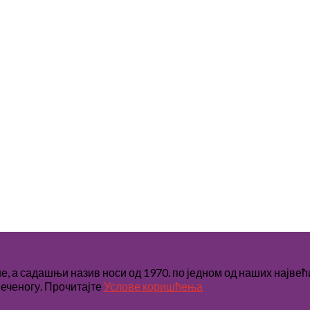
не, а садашњи назив носи од 1970. по једном од наших најве
еченогу. Прочитајте
Услове коришћења