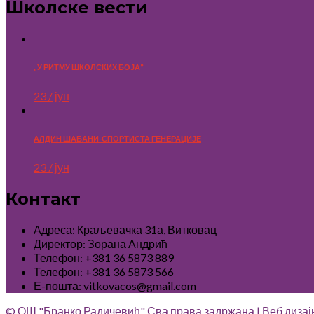
Школске вести
„У РИТМУ ШКОЛСКИХ БОЈА“
23 / јун
АЛДИН ШАБАНИ-СПОРТИСТА ГЕНЕРАЦИЈЕ
23 / јун
Контакт
Адреса: Краљевачка 31а, Витковац
Директор: Зорана Андрић
Телефон: +381 36 5873 889
Телефон: +381 36 5873 566
Е-пошта: vitkovacos@gmail.com
© ОШ "Бранко Радичевић" Сва права задржана | Веб дизај