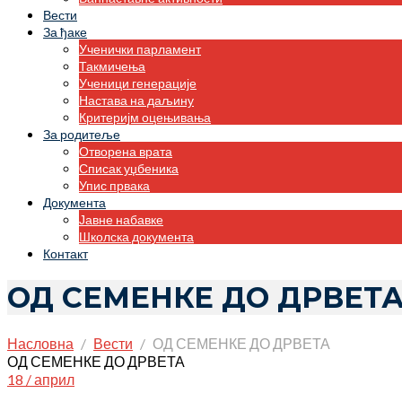
Вести
За ђаке
Ученички парламент
Такмичења
Ученици генерације
Настава на даљину
Критеријм оцењивања
За родитеље
Отворена врата
Списак уџбеника
Упис првака
Документа
Јавне набавке
Школска документа
Контакт
ОД СЕМЕНКЕ ДО ДРВЕТ
Насловна
Вести
ОД СЕМЕНКЕ ДО ДРВЕТА
ОД СЕМЕНКЕ ДО ДРВЕТА
18 / април