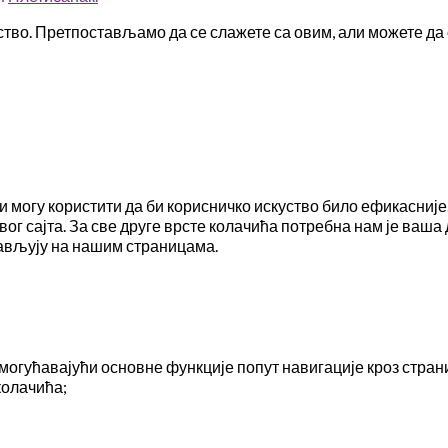
тво. Претпостављамо да се слажете са овим, али можете да 
ви могу користити да би корисничко искуство било ефикасни
вог сајта. За све друге врсте колачића потребна нам је ваша 
јављују на нашим страницама.
могућавајући основне функције попут навигације кроз стра
колачића;