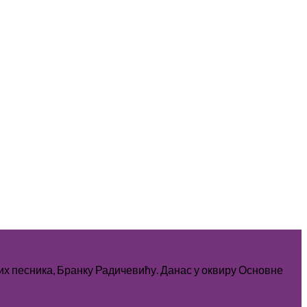
ћих песника, Бранку Радичевићу. Данас у оквиру Основне