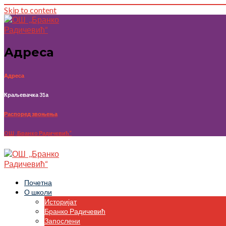
Skip to content
Адреса
Адреса
Краљевачка 31а
Распоред звоњења
OШ ,,Бранко Радичевић“
Почетна
О школи
Историјат
Бранко Радичевић
Запослени