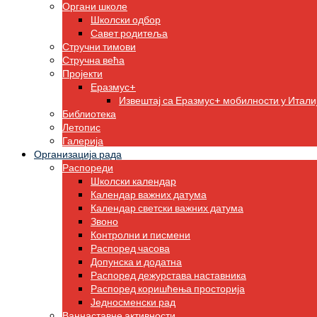
Органи школе
Школски одбор
Савет родитеља
Стручни тимови
Стручна већа
Пројекти
Еразмус+
Извештај са Еразмус+ мобилности у Итали
Библиотека
Летопис
Галерија
Организација рада
Распореди
Школски календар
Календар важних датума
Календар светски важних датума
Звоно
Контролни и писмени
Распоред часова
Допунска и додатна
Распоред дежурстава наставника
Распоред коришћења просторија
Једносменски рад
Ваннаставне активности