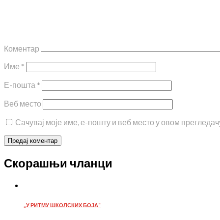
Коментар
Име
*
Е-пошта
*
Веб место
Сачувај моје име, е-пошту и веб место у овом прегледа
Скорашњи чланци
„У РИТМУ ШКОЛСКИХ БОЈА“