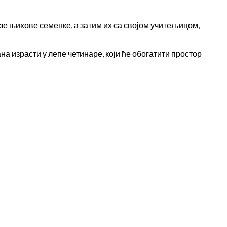
азе њихове семенке, а затим их са својом учитељицом,
а израсти у лепе четинаре, који ће обогатити простор