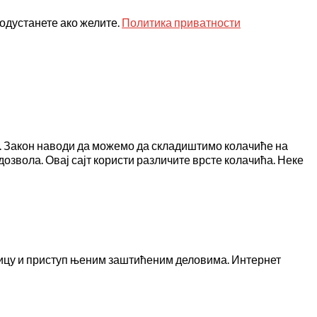
одустанете ако желите.
Политика приватности
је. Закон наводи да можемо да складиштимо колачиће на
дозвола. Овај сајт користи различите врсте колачића. Неке
ницу и приступ њеним заштићеним деловима. Интернет