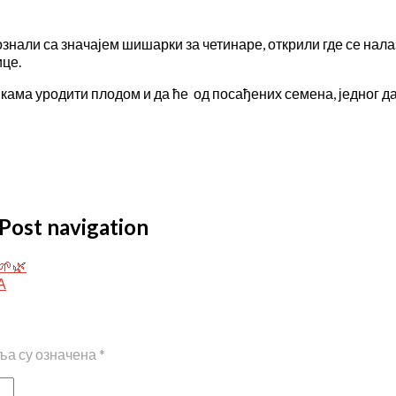
ознали са значајем шишарки за четинаре, открили где се нал
це.
ма уродити плодом и да ће од посађених семена, једног дан
Post navigation
🌱🌿
А
а су означена
*