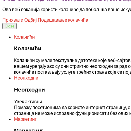
Ова веб локација користи колачиће да побољша ваше искус
Прихвати
Одбиј
Подешавање колачића
Close
Колачићи
Колачићи
Колачићи су мале текстуалне датотеке које веб-сајто
вашем уређају ако су они стриктно неопходни за рад о
колачиће постављају услуге трећих страна које се по
Неопходни
Неопходни
Увек активни
Помажу посетиоцима да користе интернет страницу, о
страница не може исправно функционисати без ових 
Маркетинг
Маркетинг