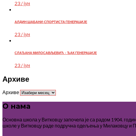
23 / јун
АЛДИН ШАБАНИ-СПОРТИСТА ГЕНЕРАЦИЈЕ
23 / јун
СЛАЂАНА МИЛОСАВЉЕВИЋ – ЂАК ГЕНЕРАЦИЈЕ
23 / јун
Архиве
Архиве
О нама
Основна школа у Витковцу започела је са радом 1904. годи
школе у Витковцу раде подручна одељења у Милаковцу и П