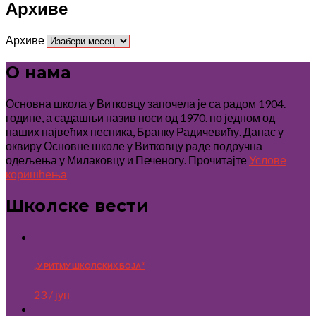
Архиве
Архиве
О нама
Основна школа у Витковцу започела је са радом 1904.
године, а садашњи назив носи од 1970. по једном од
наших највећих песника, Бранку Радичевићу. Данас у
оквиру Основне школе у Витковцу раде подручна
одељења у Милаковцу и Печеногу. Прочитајте
Услове
коришћења
Школске вести
„У РИТМУ ШКОЛСКИХ БОЈА“
23 / јун