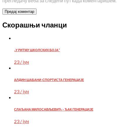
прегледачу веба за следећи пут када коментаришем.
Скорашњи чланци
„У РИТМУ ШКОЛСКИХ БОЈА“
23 / јун
АЛДИН ШАБАНИ-СПОРТИСТА ГЕНЕРАЦИЈЕ
23 / јун
СЛАЂАНА МИЛОСАВЉЕВИЋ – ЂАК ГЕНЕРАЦИЈЕ
23 / јун