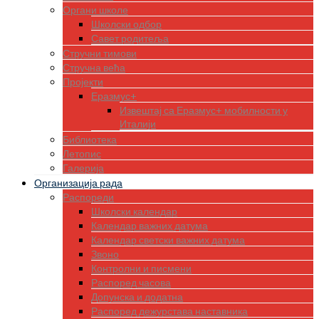
Органи школе
Школски одбор
Савет родитеља
Стручни тимови
Стручна већа
Пројекти
Еразмус+
Извештај са Еразмус+ мобилности у
Италији
Библиотека
Летопис
Галерија
Организација рада
Распореди
Школски календар
Календар важних датума
Календар светски важних датума
Звоно
Контролни и писмени
Распоред часова
Допунска и додатна
Распоред дежурстава наставника