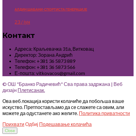
АЛДИН ШАБАНИ-СПОРТИСТА ГЕНЕРАЦИЈЕ
23 / јун
Контакт
Адреса: Краљевачка 31а, Витковац
Директор: Зорана Андрић
Телефон: +381 36 5873 889
Телефон: +381 36 5873 566
Е-пошта: vitkovacos@gmail.com
© ОШ "Бранко Радичевић" Сва права задржана | Веб
дизајн
Плетисанак.
Ова веб локација користи колачиће да побољша ваше
искуство. Претпостављамо да се слажете са овим, али
можете да одустанете ако желите.
Политика приватности
Прихвати
Одбиј
Подешавање колачића
Close