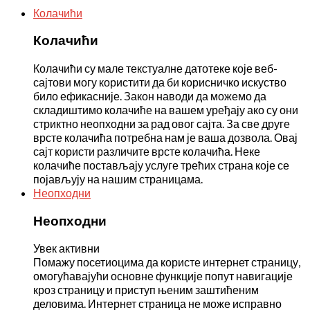
Колачићи
Колачићи
Колачићи су мале текстуалне датотеке које веб-
сајтови могу користити да би корисничко искуство
било ефикасније. Закон наводи да можемо да
складиштимо колачиће на вашем уређају ако су они
стриктно неопходни за рад овог сајта. За све друге
врсте колачића потребна нам је ваша дозвола. Овај
сајт користи различите врсте колачића. Неке
колачиће постављају услуге трећих страна које се
појављују на нашим страницама.
Неопходни
Неопходни
Увек активни
Помажу посетиоцима да користе интернет страницу,
омогућавајући основне функције попут навигације
кроз страницу и приступ њеним заштићеним
деловима. Интернет страница не може исправно