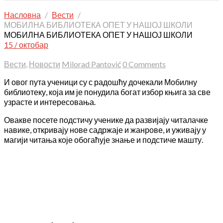
Насловна
Вести
МОБИЛНА БИБЛИОТЕКА ОПЕТ У НАШОЈ ШКОЛИ
МОБИЛНА БИБЛИОТЕКА ОПЕТ У НАШОЈ ШКОЛИ
15 / октобар
Вести
,
Новости
Milorad Pantović
0 Comments
И овог пута ученици су с радошћу дочекали Мобилну
библиотеку, која им је понудила богат избор књига за све
узрасте и интересовања.
Овакве посете подстичу ученике да развијају читалачке
навике, откривају нове садржаје и жанрове, и уживају у
магији читања које обогаћује знање и подстиче машту.