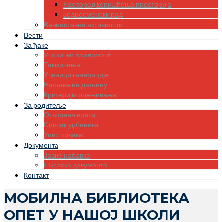
Распоред коришћења просторија
Једносменски рад
Ваннаставне активности
Вести
За ђаке
Ученички парламент
Такмичења
Ученици генерације
Настава на даљину
Критеријм оцењивања
За родитеље
Отворена врата
Списак уџбеника
Упис првака
Документа
Јавне набавке
Школска документа
Контакт
МОБИЛНА БИБЛИОТЕКА
ОПЕТ У НАШОЈ ШКОЛИ