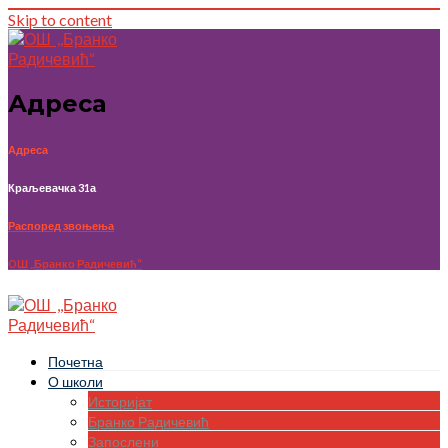
Skip to content
Адреса
Адреса
Краљевачка 31а
Распоред звоњења
OШ ,,Бранко Радичевић“
Почетна
О школи
Историјат
Бранко Радичевић
Запослени