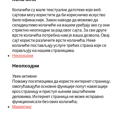
Колачићи су мале текстуалне датотеке које веб-
сајтови могу користити да би корисничко искуство
било ефикасније. Закон наводи да можемо да
складиштимо колачиће на вашем уређају ако су они
стриктно неопходни за рад овог сајта. За све друге
врсте колачића потребна нам је ваша дозвола. Овај
сајт користи различите врсте колачића. Неке
колачиће постављају услуге трећих страна које се
појављују на нашим страницама.
Неопходни
Неопходни
Увек активни
Помажу посетиоцима да користе интернет страницу,
омогућавајући основне функције попут навигације
кроз страницу и приступ њеним заштићеним
деловима. Интернет страница не може исправно
функционисати без ових колачића;
Маркетинг