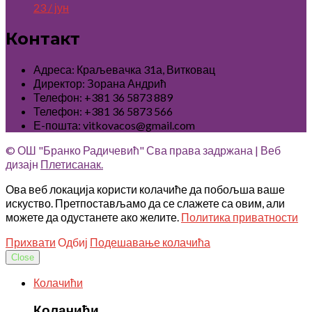
23 / јун
Контакт
Адреса: Краљевачка 31а, Витковац
Директор: Зорана Андрић
Телефон: +381 36 5873 889
Телефон: +381 36 5873 566
Е-пошта: vitkovacos@gmail.com
© ОШ "Бранко Радичевић" Сва права задржана | Веб
дизајн
Плетисанак.
Ова веб локација користи колачиће да побољша ваше
искуство. Претпостављамо да се слажете са овим, али
можете да одустанете ако желите.
Политика приватности
Прихвати
Одбиј
Подешавање колачића
Close
Колачићи
Колачићи