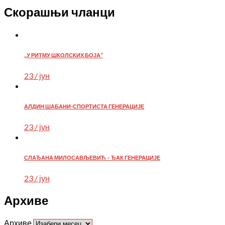
Скорашњи чланци
„У РИТМУ ШКОЛСКИХ БОЈА“
23 / јун
АЛДИН ШАБАНИ-СПОРТИСТА ГЕНЕРАЦИЈЕ
23 / јун
СЛАЂАНА МИЛОСАВЉЕВИЋ – ЂАК ГЕНЕРАЦИЈЕ
23 / јун
Архиве
Архиве