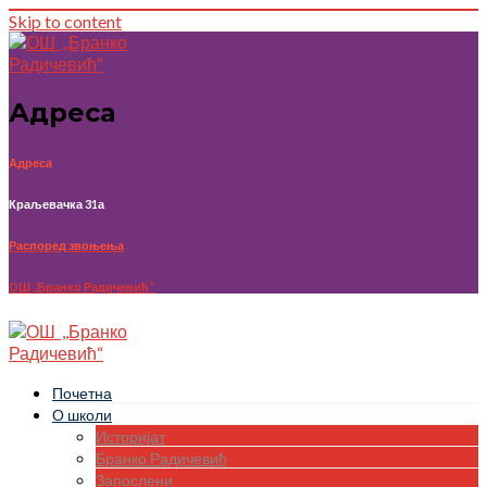
Skip to content
Адреса
Адреса
Краљевачка 31а
Распоред звоњења
OШ ,,Бранко Радичевић“
Почетна
О школи
Историјат
Бранко Радичевић
Запослени