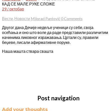
КАД СЕ МАЛЕ РУКЕ СЛОЖЕ
29 / октобар
Вести
,
Новости
Milorad Pantović
0 Comments
Другог дана Дечије недеље ученици су себе, своја
осећања и оно што воле да раде представили различитим
начинима ликовног изражавања. Цртали су, правили
беџеве, писали афирмативне поруке.
Наша машта ствара свашта
Post navigation
Add your thoughts