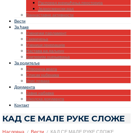
Распоред коришћења просторија
Једносменски рад
Ваннаставне активности
Вести
За ђаке
Ученички парламент
Такмичења
Ученици генерације
Настава на даљину
Критеријм оцењивања
За родитеље
Отворена врата
Списак уџбеника
Упис првака
Документа
Јавне набавке
Школска документа
Контакт
КАД СЕ МАЛЕ РУКЕ СЛОЖЕ
Насловна
Вести
КАД СЕ МАЛЕ РУКЕ СЛОЖЕ