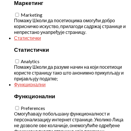
Маркетинг
Marketing
Помажу Школи да посетиоцима омогући добро
корисничко искуство, прилагоди садржај странице и
непрестано унапређује страницу.
Статистички
Статистички
Analytics
Помажу Школи да разуме начин на који посетиоци
користе страницу тако што анонимно прикупљају и
пријављују податке;
Функционални
Функционални
Preferences
Oмогућавају побољшану функционалност и
персонализацију интернет странице. Уколико Лица
не дозволе ове колачиц́е, онемогућиће одређене