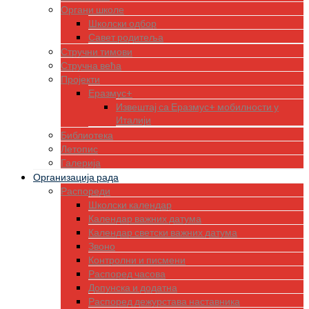
Органи школе
Школски одбор
Савет родитеља
Стручни тимови
Стручна већа
Пројекти
Еразмус+
Извештај са Еразмус+ мобилности у
Италији
Библиотека
Летопис
Галерија
Организација рада
Распореди
Школски календар
Календар важних датума
Календар светски важних датума
Звоно
Контролни и писмени
Распоред часова
Допунска и додатна
Распоред дежурстава наставника