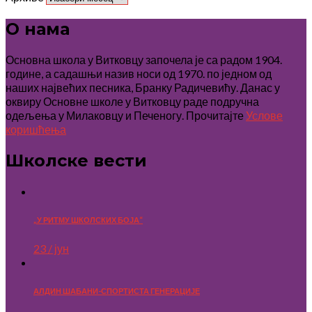
О нама
Основна школа у Витковцу започела је са радом 1904.
године, а садашњи назив носи од 1970. по једном од
наших највећих песника, Бранку Радичевићу. Данас у
оквиру Основне школе у Витковцу раде подручна
одељења у Милаковцу и Печеногу. Прочитајте
Услове
коришћења
Школске вести
„У РИТМУ ШКОЛСКИХ БОЈА“
23 / јун
АЛДИН ШАБАНИ-СПОРТИСТА ГЕНЕРАЦИЈЕ