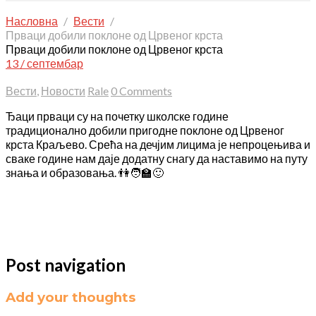
Насловна
Вести
Прваци добили поклоне од Црвеног крста
Прваци добили поклоне од Црвеног крста
13 / септембар
Вести
,
Новости
Rale
0 Comments
Ђаци прваци су на почетку школске године
традиционално добили пригодне поклоне од Црвеног
крста Краљево.
Срећа на дечјим лицима је непроцењива и
сваке године нам даје додатну снагу да наставимо на путу
знања и образовања. 👫🧑‍🏫🙂
Post navigation
Add your thoughts