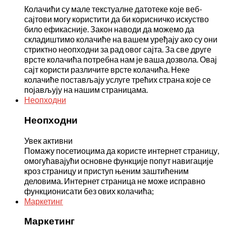
Колачићи су мале текстуалне датотеке које веб-
сајтови могу користити да би корисничко искуство
било ефикасније. Закон наводи да можемо да
складиштимо колачиће на вашем уређају ако су они
стриктно неопходни за рад овог сајта. За све друге
врсте колачића потребна нам је ваша дозвола. Овај
сајт користи различите врсте колачића. Неке
колачиће постављају услуге трећих страна које се
појављују на нашим страницама.
Неопходни
Неопходни
Увек активни
Помажу посетиоцима да користе интернет страницу,
омогућавајући основне функције попут навигације
кроз страницу и приступ њеним заштићеним
деловима. Интернет страница не може исправно
функционисати без ових колачића;
Маркетинг
Маркетинг