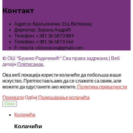
Контакт
Адреса: Краљевачка 31а, Витковац
Директор: Зорана Андрић
Телефон: +381 36 5873 889
Телефон: +381 36 5873 566
Е-пошта: vitkovacos@gmail.com
© ОШ "Бранко Радичевић" Сва права задржана | Веб
дизајн
Плетисанак.
Ова веб локација користи колачиће да побољша ваше
искуство. Претпостављамо да се слажете са овим, али
можете да одустанете ако желите.
Политика приватности
Прихвати
Одбиј
Подешавање колачића
Close
Колачићи
Колачићи