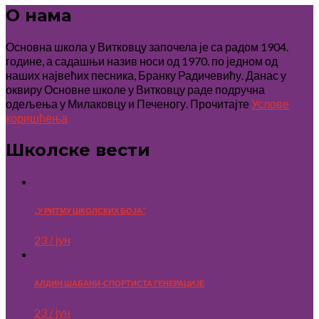
О нама
Основна школа у Витковцу започела је са радом 1904.
године, а садашњи назив носи од 1970. по једном од
наших највећих песника, Бранку Радичевићу. Данас у
оквиру Основне школе у Витковцу раде подручна
одељења у Милаковцу и Печеногу. Прочитајте
Услове
коришћења
Школске вести
„У РИТМУ ШКОЛСКИХ БОЈА“
23 / јун
АЛДИН ШАБАНИ-СПОРТИСТА ГЕНЕРАЦИЈЕ
23 / јун