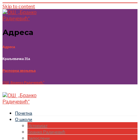
Skip to content
Адреса
Адреса
Краљевачка 31а
Распоред звоњења
OШ ,,Бранко Радичевић“
Почетна
О школи
Историјат
Бранко Радичевић
Запослени