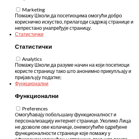
Marketing
Помажу Школи да посетиоцима омогући добро
корисничко искуство, прилагоди садржај странице и
непрестано унапређује страницу.
Статистички
Статистички
Analytics
Помажу Школи да разуме начин на који посетиоци
користе страницу тако што анонимно прикупљају и
пријављују податке;
Функционални
Функционални
Preferences
Oмогућавају побољшану функционалност и
персонализацију интернет странице. Уколико Лица
не дозволе ове колачиц́е, онемогућиће одређене
функционалности странице које помажу у