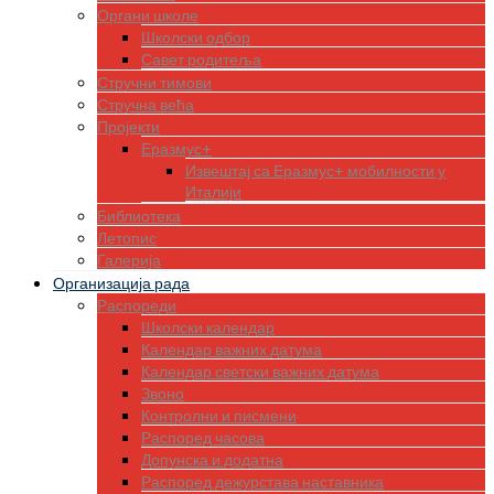
Органи школе
Школски одбор
Савет родитеља
Стручни тимови
Стручна већа
Пројекти
Еразмус+
Извештај са Еразмус+ мобилности у
Италији
Библиотека
Летопис
Галерија
Организација рада
Распореди
Школски календар
Календар важних датума
Календар светски важних датума
Звоно
Контролни и писмени
Распоред часова
Допунска и додатна
Распоред дежурстава наставника