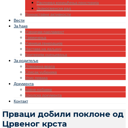
Распоред коришћења просторија
Једносменски рад
Ваннаставне активности
Вести
За ђаке
Ученички парламент
Такмичења
Ученици генерације
Настава на даљину
Критеријм оцењивања
За родитеље
Отворена врата
Списак уџбеника
Упис првака
Документа
Јавне набавке
Школска документа
Контакт
Прваци добили поклоне од
Црвеног крста