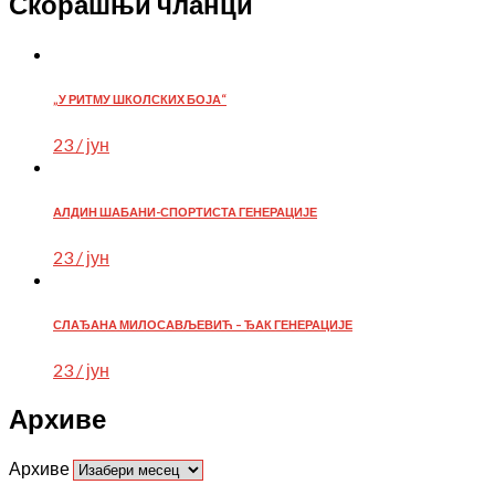
Скорашњи чланци
„У РИТМУ ШКОЛСКИХ БОЈА“
23 / јун
АЛДИН ШАБАНИ-СПОРТИСТА ГЕНЕРАЦИЈЕ
23 / јун
СЛАЂАНА МИЛОСАВЉЕВИЋ – ЂАК ГЕНЕРАЦИЈЕ
23 / јун
Архиве
Архиве