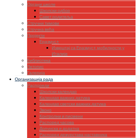
Органи школе
Школски одбор
Савет родитеља
Стручни тимови
Стручна већа
Пројекти
Еразмус+
Извештај са Еразмус+ мобилности у
Италији
Библиотека
Летопис
Галерија
Организација рада
Распореди
Школски календар
Календар важних датума
Календар светски важних датума
Звоно
Контролни и писмени
Распоред часова
Допунска и додатна
Распоред дежурстава наставника