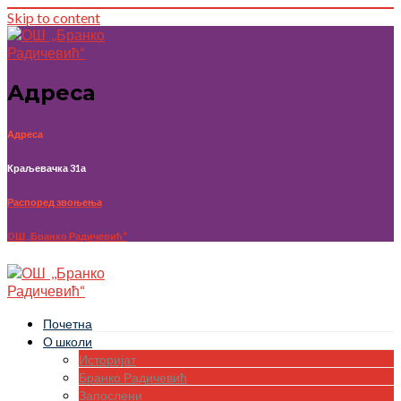
Skip to content
Адреса
Адреса
Краљевачка 31а
Распоред звоњења
OШ ,,Бранко Радичевић“
Почетна
О школи
Историјат
Бранко Радичевић
Запослени