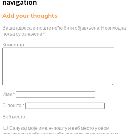
navigation
Add your thoughts
Ваша адреса е-поште неће бити објављена.
Неопходна
поља су означена
*
Коментар
Име
*
Е-пошта
*
Веб место
Сачувај моје име, е-пошту и веб место у овом
прегледачу веба за следећи пут када коментаришем.