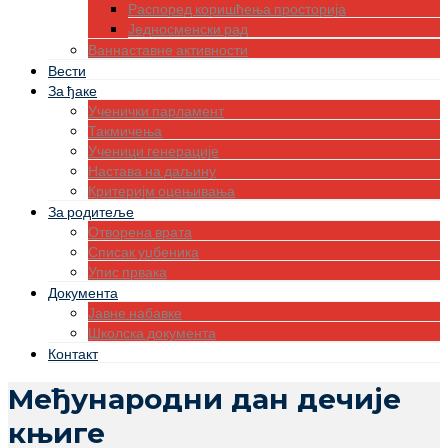
Распоред коришћења просторија
Једносменски рад
Ваннаставне активности
Вести
За ђаке
Ученички парламент
Такмичења
Ученици генерације
Настава на даљину
Критеријм оцењивања
За родитеље
Отворена врата
Списак уџбеника
Упис првака
Документа
Јавне набавке
Школска документа
Контакт
Међународни дан дечије
књиге