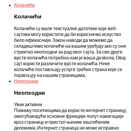
Колачићи
Колачићи
Колачићи су мале текстуалне датотеке које веб-
сајтови могу користити да би корисничко искуство
било ефикасније. Закон наводи да можемо да
складиштимо колачиће на вашем уређају ако су они
стриктно неопходни за рад овог сајта. За све друге
врсте колачића потребна нам је ваша дозвола. Овај
сајт користи различите врсте колачића. Неке
колачиће постављају услуге трећих страна које се
појављују на нашим страницама.
Неопходни
Неопходни
Увек активни
Помажу посетиоцима да користе интернет страницу,
омогућавајући основне функције попут навигације
кроз страницу и приступ њеним заштићеним
деловима. Интернет страница не може исправно