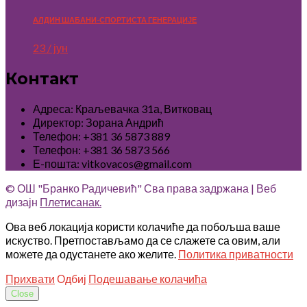
АЛДИН ШАБАНИ-СПОРТИСТА ГЕНЕРАЦИЈЕ
23 / јун
Контакт
Адреса: Краљевачка 31а, Витковац
Директор: Зорана Андрић
Телефон: +381 36 5873 889
Телефон: +381 36 5873 566
Е-пошта: vitkovacos@gmail.com
© ОШ "Бранко Радичевић" Сва права задржана | Веб
дизајн
Плетисанак.
Ова веб локација користи колачиће да побољша ваше
искуство. Претпостављамо да се слажете са овим, али
можете да одустанете ако желите.
Политика приватности
Прихвати
Одбиј
Подешавање колачића
Close