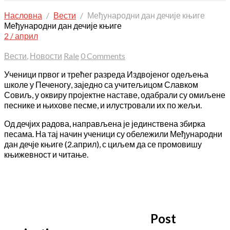
Насловна
Вести
Међународни дан дечије књиге
Међународни дан дечије књиге
2 / април
Вести
,
Новости
Rale
0 Comments
Ученици првог и трећег разреда Издвојеног одељења
школе у Печеногу, заједно са учитељицом Славком
Совиљ, у оквиру пројектне наставе
, одабрали су омиљене
песнике и њихове песме, и илустровали их по жељи.
Од дечјих радова, направљена је јединствена збирка
песама. На тај начин ученици су обележили Међународни
дан дечје књиге (2.април), с циљем да се промовишу
књижевност и читање.
Post