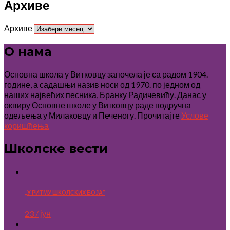
Архиве
Архиве
О нама
Основна школа у Витковцу започела је са радом 1904.
године, а садашњи назив носи од 1970. по једном од
наших највећих песника, Бранку Радичевићу. Данас у
оквиру Основне школе у Витковцу раде подручна
одељења у Милаковцу и Печеногу. Прочитајте
Услове
коришћења
Школске вести
„У РИТМУ ШКОЛСКИХ БОЈА“
23 / јун