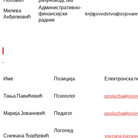
Административно-
Милева
финансијски
knjigovodstvo@osjovanm
Анђелковић
радник
-
Име
Позиција
Електронска 
Тања Павићевић
Психолог
ppsluzba@osjov
Марија Јовановић
Педагог
ppsluzba@osjov
Логопед
Снежана Ђорђевић
snezana.logop