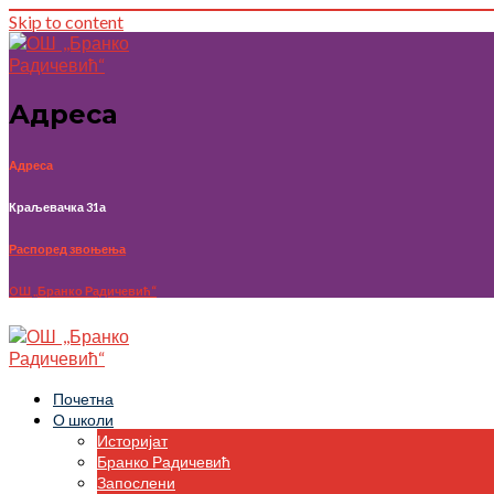
Skip to content
Адреса
Адреса
Краљевачка 31а
Распоред звоњења
OШ ,,Бранко Радичевић“
Почетна
О школи
Историјат
Бранко Радичевић
Запослени