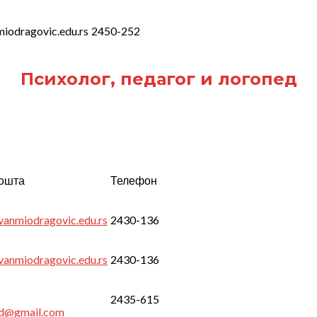
iodragovic.edu.rs
2450-252
Психолог, педагог и логопед
пошта
Телефон
anmiodragovic.edu.rs
2430-136
anmiodragovic.edu.rs
2430-136
2435-615
ed@gmail.com