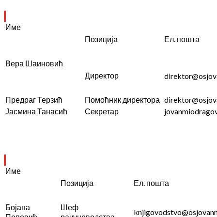
Име
Позиција
Ел. пошта
Вера Шаиновић
Директор
direktor@osjov
Предраг Терзић
Помоћник директора
direktor@osjov
Јасмина Танасић
Секретар
jovanmiodragov
Име
Позиција
Ел. пошта
Бојана
Шеф
knjigovodstvo@osjovanm
Поповић
рачуноводства