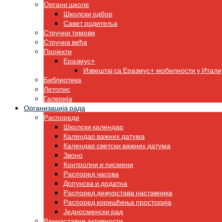
Органи школе
Школски одбор
Савет родитеља
Стручни тимови
Стручна већа
Пројекти
Еразмус+
Извештај са Еразмус+ мобилности у Итали
Библиотека
Летопис
Галерија
Организација рада
Распореди
Школски календар
Календар важних датума
Календар светски важних датума
Звоно
Контролни и писмени
Распоред часова
Допунска и додатна
Распоред дежурстава наставника
Распоред коришћења просторија
Једносменски рад
Ваннаставне активности