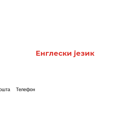
Енглески језик
пошта
Телефон