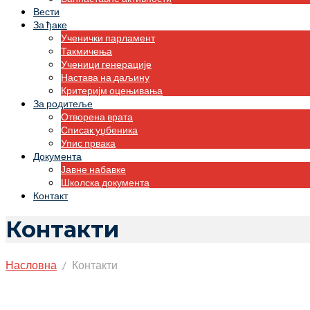
Вести
За ђаке
Ученички парламент
Такмичења
Ученици генерације
Настава на даљину
Критеријм оцењивања
За родитеље
Отворена врата
Списак уџбеника
Упис првака
Документа
Јавне набавке
Школска документа
Контакт
Контакти
Насловна
Контакти