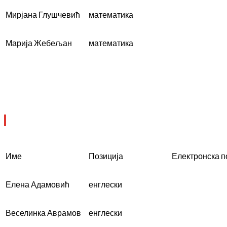
Мирјана Глушчевић
математика
Марија Жебељан
математика
Име
Позиција
Електронска 
Елена Адамовић
енглески
Веселинка Аврамов
енглески